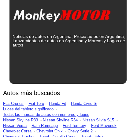
Noticias de autos en Argentina, Precio autos en Argentina,
Lanzamientos de autos en Argentina y Marcas y Logos de
autos
Autos más buscados
Fiat Cronos
Fiat Toro
Honda Fit
Honda Civic Si
Luces del tablero significado
Todas las marcas de autos con nombres y logos
Nissan Skyline R33
Nissan Skyline R34
Nissan Silvia S15
Nissan Versa
Ram Rampage
Ford Territory
Ford Maverick
Chevrolet Corsa
Chevrolet Onix
Chevy Serie 2
Chevrolet Tracker
Toyota Corolla Cross
Toyota Hilux