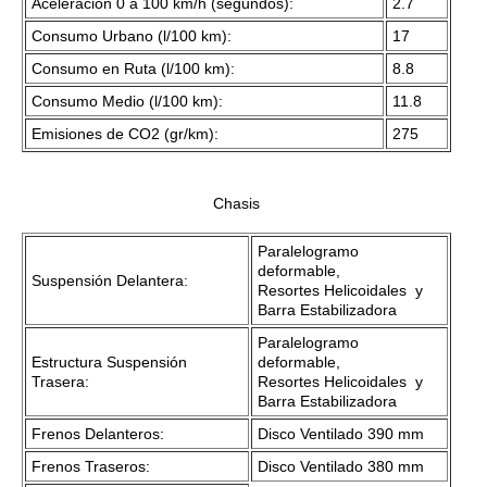
Aceleración 0 a 100 km/h (segundos):
2.7
Consumo Urbano (l/100 km):
17
Consumo en Ruta (l/100 km):
8.8
Consumo Medio (l/100 km):
11.8
Emisiones de CO2 (gr/km):
275
Chasis
Paralelogramo
deformable,
Suspensión Delantera:
Resortes Helicoidales y
Barra Estabilizadora
Paralelogramo
Estructura Suspensión
deformable,
Trasera:
Resortes Helicoidales y
Barra Estabilizadora
Frenos Delanteros:
Disco Ventilado 390 mm
Frenos Traseros:
Disco Ventilado 380 mm