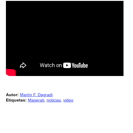
Autor:
Martín F. Dagradi
Etiquetas:
Maserati
,
noticias
,
video