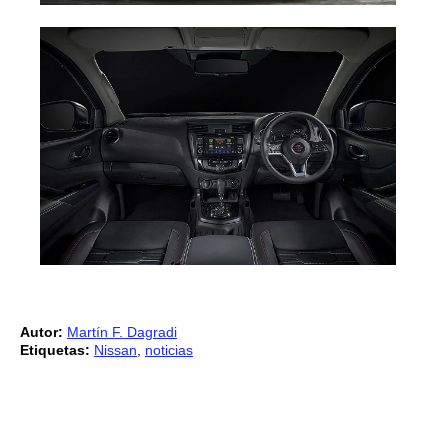
Autor:
Martín F. Dagradi
Etiquetas:
Nissan
,
noticias