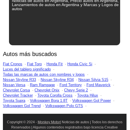
Noticias de autos en Argentina, Precio autos en Argentina,
Lanzamientos de autos en Argentina y Marcas y Logos de
autos
Autos más buscados
Fiat Cronos
Fiat Toro
Honda Fit
Honda Civic Si
Luces del tablero significado
Todas las marcas de autos con nombres y logos
Nissan Skyline R33
Nissan Skyline R34
Nissan Silvia S15
Nissan Versa
Ram Rampage
Ford Territory
Ford Maverick
Chevrolet Corsa
Chevrolet Onix
Chevy Serie 2
Chevrolet Tracker
Toyota Corolla Cross
Toyota Hilux
Toyota Supra
Volkswagen Bora 1.8T
Volkswagen Gol Power
Volkswagen Gol Trend
Volkswagen Polo GTS
Copyright © 2024 -
Monkey Motor
| Noticias de autos | Todos los derechos
Reservados | Algunos contenidos registrados bajo licencia Creative