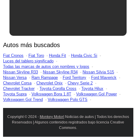
Autos más buscados
Fiat Cronos
Fiat Toro
Honda Fit
Honda Civic Si
Luces del tablero significado
Todas las marcas de autos con nombres y logos
Nissan Skyline R33
Nissan Skyline R34
Nissan Silvia S15
Nissan Versa
Ram Rampage
Ford Territory
Ford Maverick
Chevrolet Corsa
Chevrolet Onix
Chevy Serie 2
Chevrolet Tracker
Toyota Corolla Cross
Toyota Hilux
Toyota Supra
Volkswagen Bora 1.8T
Volkswagen Gol Power
Volkswagen Gol Trend
Volkswagen Polo GTS
Copyright © 2024 -
Monkey Motor
| Noticias de autos | Todos los derechos
Reservados | Algunos contenidos registrados bajo licencia Creative
Commons.