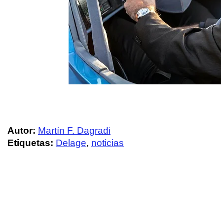
Autor:
Martín F. Dagradi
Etiquetas:
Delage
,
noticias