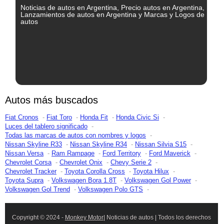
Noticias de autos en Argentina, Precio autos en Argentina,
Lanzamientos de autos en Argentina y Marcas y Logos de
autos
Autos más buscados
Fiat Cronos
Fiat Toro
Honda Fit
Honda Civic Si
Luces del tablero significado
Todas las marcas de autos con nombres y logos
Nissan Skyline R33
Nissan Skyline R34
Nissan Silvia S15
Nissan Versa
Ram Rampage
Ford Territory
Ford Maverick
Chevrolet Corsa
Chevrolet Onix
Chevy Serie 2
Chevrolet Tracker
Toyota Corolla Cross
Toyota Hilux
Toyota Supra
Volkswagen Bora 1.8T
Volkswagen Gol Power
Volkswagen Gol Trend
Volkswagen Polo GTS
Copyright © 2024 -
Monkey Motor
| Noticias de autos | Todos los derechos