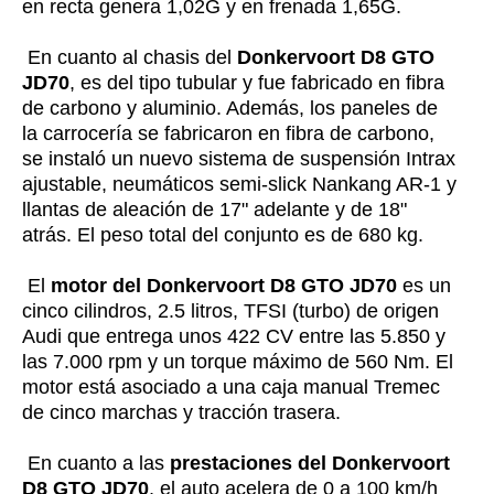
en recta genera 1,02G y en frenada 1,65G.
En cuanto al chasis del
Donkervoort D8 GTO
JD70
, es del tipo tubular y fue fabricado en fibra
de carbono y aluminio. Además, los paneles de
la carrocería se fabricaron en fibra de carbono,
se instaló un nuevo sistema de suspensión Intrax
ajustable, neumáticos semi-slick Nankang AR-1 y
llantas de aleación de 17" adelante y de 18"
atrás. El peso total del conjunto es de 680 kg.
El
motor del Donkervoort D8 GTO JD70
es un
cinco cilindros, 2.5 litros, TFSI (turbo) de origen
Audi que entrega unos 422 CV entre las 5.850 y
las 7.000 rpm y un torque máximo de 560 Nm. El
motor está asociado a una caja manual Tremec
de cinco marchas y tracción trasera.
En cuanto a las
prestaciones del Donkervoort
D8 GTO JD70
, el auto acelera de 0 a 100 km/h