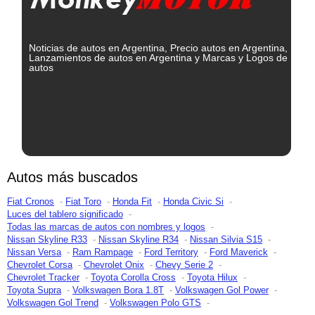
Noticias de autos en Argentina, Precio autos en Argentina,
Lanzamientos de autos en Argentina y Marcas y Logos de
autos
Autos más buscados
Fiat Cronos
Fiat Toro
Honda Fit
Honda Civic Si
Luces del tablero significado
Todas las marcas de autos con nombres y logos
Nissan Skyline R33
Nissan Skyline R34
Nissan Silvia S15
Nissan Versa
Ram Rampage
Ford Territory
Ford Maverick
Chevrolet Corsa
Chevrolet Onix
Chevy Serie 2
Chevrolet Tracker
Toyota Corolla Cross
Toyota Hilux
Toyota Supra
Volkswagen Bora 1.8T
Volkswagen Gol Power
Volkswagen Gol Trend
Volkswagen Polo GTS