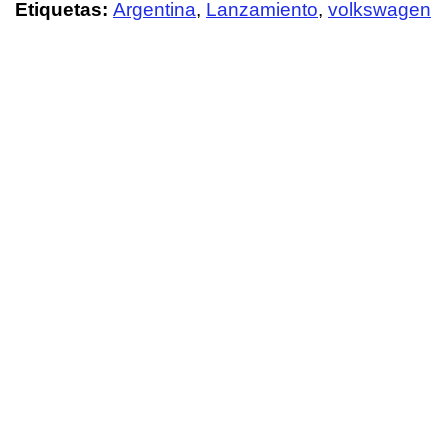
Etiquetas:
Argentina
,
Lanzamiento
,
volkswagen