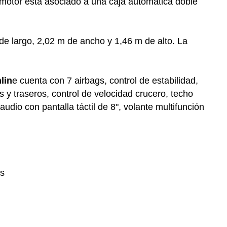
motor está asociado a una caja automática doble
e largo, 2,02 m de ancho y 1,46 m de alto. La
lin
e cuenta con 7 airbags, control de estabilidad,
 y traseros, control de velocidad crucero, techo
udio con pantalla táctil de 8", volante multifunción
os