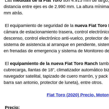
Las
medidas de la Fiat Toro
son 4.915 mm de largo,
distancia entre ejes es de 2.990 mm. La altura mínima
mm atrás.
El equipamiento de seguridad de la
nueva Fiat Toro
cámara de estacionamiento trasera, control electrónico 
descenso, control electrónico anti-vuelco, protector d
sistema de asistencia al arranque en pendiente, siste
en frenadas de emergencia y sistema de Monitoreo d
El
equipamiento de la nueva Fiat Toro Ranch
tambi
cubrecarga, llantas de 18", climatizador automático biz
navegador satelital, tapizado de cuero marrón, y pack
barra san antonio, protector de luneta), entre otros.
Fiat Toro (2020) Precio, Moto
Precio: