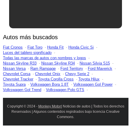
Autos más buscados
Fiat Cronos
Fiat Toro
Honda Fit
Honda Civic Si
Luces del tablero significado
Todas las marcas de autos con nombres y logos
Nissan Skyline R33
Nissan Skyline R34
Nissan Silvia S15
Nissan Versa
Ram Rampage
Ford Territory
Ford Maverick
Chevrolet Corsa
Chevrolet Onix
Chevy Serie 2
Chevrolet Tracker
Toyota Corolla Cross
Toyota Hilux
Toyota Supra
Volkswagen Bora 1.8T
Volkswagen Gol Power
Volkswagen Gol Trend
Volkswagen Polo GTS
Copyright © 2024 -
Monkey Motor
| Noticias de autos | Todos los derechos
Reservados | Algunos contenidos registrados bajo licencia Creative
Commons.