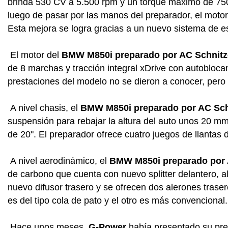
brinda 530 CV a 5.500 rpm y un torque máximo de 750
luego de pasar por las manos del preparador, el moto
Esta mejora se logra gracias a un nuevo sistema de e
El motor del
BMW M850i preparado por AC Schnitz
de 8 marchas y tracción integral xDrive con autobloca
prestaciones del modelo no se dieron a conocer, pero
A nivel chasis, el
BMW M850i preparado por AC Sch
suspensión para rebajar la altura del auto unos 20 m
de 20". El preparador ofrece cuatro juegos de llantas d
A nivel aerodinámico, el
BMW M850i preparado por 
de carbono que cuenta con nuevo splitter delantero, al
nuevo difusor trasero y se ofrecen dos alerones traser
es del tipo cola de pato y el otro es más convencional.
Hace unos meses,
G-Power
había presentado su pre