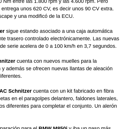
 Nm entre las 1.800 rpm y las 4.600 rpm. Pero
r entrega unos 620 CV, es decir unos 90 CV extra.
scape y una modificó de la ECU.
er
sigue estando asociado a una caja automática
nte trasero controlado electrónicamente. Las nuevas
 de serie acelera de 0 a 100 km/h en 3,7 segundos.
nitzer
cuenta con nuevos muelles para la
m y además se ofrecen nuevas llantas de aleación
iferentes.
AC Schnitzer
cuenta con un kit fabricado en fibra
etas en el paragolpes delantero, faldones laterales,
os diferentes para completar el conjunto. Un alerón
paración para el
BMW M850i
y iba un paso más