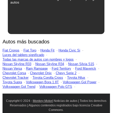
autos
Autos más buscados
Fiat Cronos
Fiat Toro
Honda Fit
Honda Civic Si
Luces del tablero significado
Todas las marcas de autos con nombres y logos
Nissan Skyline R33
Nissan Skyline R34
Nissan Silvia S15
Nissan Versa
Ram Rampage
Ford Territory
Ford Maverick
Chevrolet Corsa
Chevrolet Onix
Chevy Serie 2
Chevrolet Tracker
Toyota Corolla Cross
Toyota Hilux
Toyota Supra
Volkswagen Bora 1.8T
Volkswagen Gol Power
Volkswagen Gol Trend
Volkswagen Polo GTS
Copyright © 2024 -
Monkey Motor
| Noticias de autos | Todos los derechos
Reservados | Algunos contenidos registrados bajo licencia Creative
Commons.