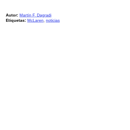
Autor:
Martín F. Dagradi
Etiquetas:
McLaren
,
noticias