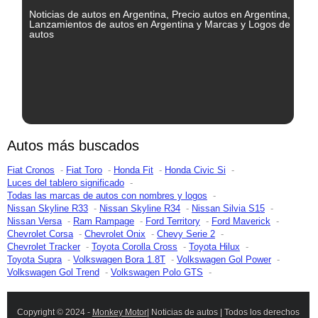
Noticias de autos en Argentina, Precio autos en Argentina,
Lanzamientos de autos en Argentina y Marcas y Logos de
autos
Autos más buscados
Fiat Cronos
Fiat Toro
Honda Fit
Honda Civic Si
Luces del tablero significado
Todas las marcas de autos con nombres y logos
Nissan Skyline R33
Nissan Skyline R34
Nissan Silvia S15
Nissan Versa
Ram Rampage
Ford Territory
Ford Maverick
Chevrolet Corsa
Chevrolet Onix
Chevy Serie 2
Chevrolet Tracker
Toyota Corolla Cross
Toyota Hilux
Toyota Supra
Volkswagen Bora 1.8T
Volkswagen Gol Power
Volkswagen Gol Trend
Volkswagen Polo GTS
Copyright © 2024 -
Monkey Motor
| Noticias de autos | Todos los derechos