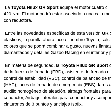
La
Toyota Hilux GR Sport
equipa el motor cuatro cili
420 Nm. El motor podrá estar asociado a una caja ma
con reductora.
Entre las novedades específicas de esta versión
GR 
elásticos, la parrilla ahora luce el nombre Toyota, ca
colores que se podrá combinar a gusto, nuevas llanta
diamantados y detalles Gazoo Racing en el interior y pa
En materia de seguridad, la
Toyota Hilux GR Sport
c
de la fuerza de frenado (EBD), a
sistente de frenado d
c
ontrol de estabilidad (VSC), c
ontrol de balanceo de tr
(HAC), l
uces de frenado de emergencia (EBS), f
aros a
a
uxilio homogéneo de aleación, a
irbags frontales par
conductor, Airbags laterales para conductor y acompa
c
inturones de 3 puntos y a
nclajes Isofix.