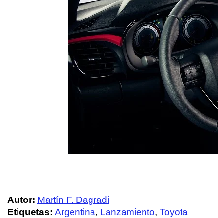
Autor:
Martín F. Dagradi
Etiquetas:
Argentina
,
Lanzamiento
,
Toyota