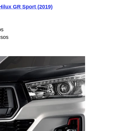
Hilux GR Sport (2019)
os
esos