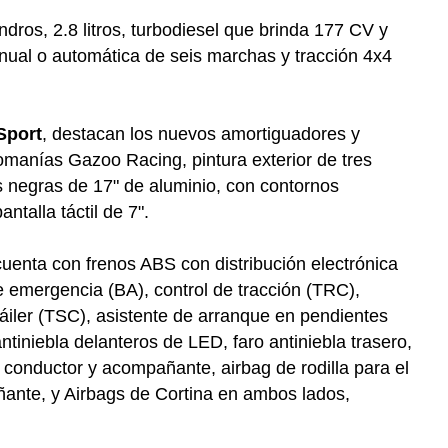
ndros, 2.8 litros, turbodiesel que brinda 177 CV y
nual o automática de seis marchas y tracción 4x4
Sport
, destacan los nuevos amortiguadores y
lcomanías Gazoo Racing, pintura exterior de tres
s negras de 17" de aluminio, con contornos
ntalla táctil de 7".
uenta con
frenos ABS con distribución electrónica
e emergencia (BA), c
ontrol de tracción (TRC),
áiler (TSC), a
sistente de arranque en pendientes
ntiniebla delanteros de LED, f
aro antiniebla trasero,
a conductor y acompañante, airbag de rodilla para el
ñante, y Airbags de Cortina en ambos lados,