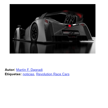
Autor:
Martín F. Dagradi
Etiquetas:
noticias
,
Revolution Race Cars