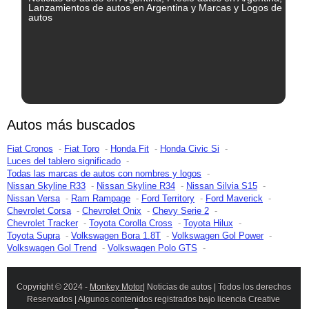
Lanzamientos de autos en Argentina y Marcas y Logos de
autos
Autos más buscados
Fiat Cronos
Fiat Toro
Honda Fit
Honda Civic Si
Luces del tablero significado
Todas las marcas de autos con nombres y logos
Nissan Skyline R33
Nissan Skyline R34
Nissan Silvia S15
Nissan Versa
Ram Rampage
Ford Territory
Ford Maverick
Chevrolet Corsa
Chevrolet Onix
Chevy Serie 2
Chevrolet Tracker
Toyota Corolla Cross
Toyota Hilux
Toyota Supra
Volkswagen Bora 1.8T
Volkswagen Gol Power
Volkswagen Gol Trend
Volkswagen Polo GTS
Copyright © 2024 -
Monkey Motor
| Noticias de autos | Todos los derechos
Reservados | Algunos contenidos registrados bajo licencia Creative