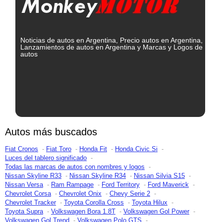
Noticias de autos en Argentina, Precio autos en Argentina,
Lanzamientos de autos en Argentina y Marcas y Logos de
autos
Autos más buscados
Fiat Cronos
Fiat Toro
Honda Fit
Honda Civic Si
Luces del tablero significado
Todas las marcas de autos con nombres y logos
Nissan Skyline R33
Nissan Skyline R34
Nissan Silvia S15
Nissan Versa
Ram Rampage
Ford Territory
Ford Maverick
Chevrolet Corsa
Chevrolet Onix
Chevy Serie 2
Chevrolet Tracker
Toyota Corolla Cross
Toyota Hilux
Toyota Supra
Volkswagen Bora 1.8T
Volkswagen Gol Power
Volkswagen Gol Trend
Volkswagen Polo GTS