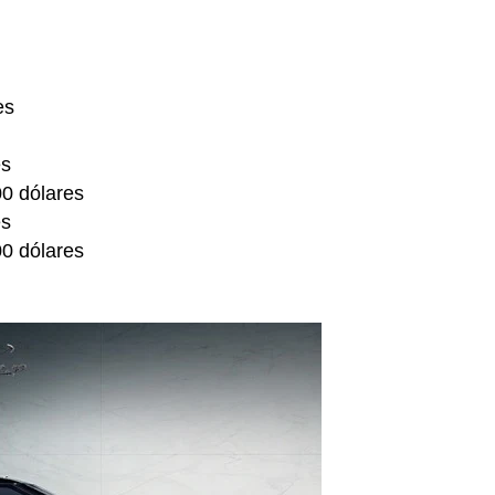
es
es
0 dólares
es
0 dólares