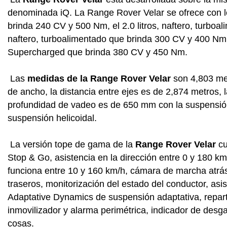
denominada iQ. La Range Rover Velar se ofrece con los
brinda 240 CV y 500 Nm, el 2.0 litros, naftero, turboa
naftero, turboalimentado que brinda 300 CV y 400 Nm y 
Supercharged que brinda 380 CV y 450 Nm.
Las
medidas de la Range Rover Velar
son 4,803 met
de ancho, la distancia entre ejes es de 2,874 metros, l
profundidad de vadeo es de 650 mm con la suspensió
suspensión helicoidal.
La versión tope de gama de la
Range Rover Velar
cu
Stop & Go, asistencia en la dirección entre 0 y 180 k
funciona entre 10 y 160 km/h, cámara de marcha atrá
traseros, monitorización del estado del conductor, asi
Adaptative Dynamics de suspensión adaptativa, reparto 
inmovilizador y alarma perimétrica, indicador de desgas
cosas.