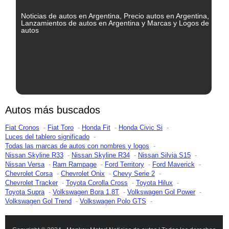
Noticias de autos en Argentina, Precio autos en Argentina,
Lanzamientos de autos en Argentina y Marcas y Logos de
autos
Autos más buscados
Fiat Cronos
Fiat Toro
Honda Fit
Honda Civic Si
Luces del tablero significado
Todas las marcas de autos con nombres y logos
Nissan Skyline R33
Nissan Skyline R34
Nissan Silvia S15
Nissan Versa
Ram Rampage
Ford Territory
Ford Maverick
Chevrolet Corsa
Chevrolet Onix
Chevy Serie 2
Chevrolet Tracker
Toyota Corolla Cross
Toyota Hilux
Toyota Supra
Volkswagen Bora 1.8T
Volkswagen Gol Power
Volkswagen Gol Trend
Volkswagen Polo GTS