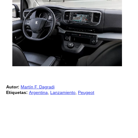
Autor:
Martín F. Dagradi
Etiquetas:
Argentina
,
Lanzamiento
,
Peugeot