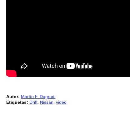
Autor:
Martín F. Dagradi
Etiquetas:
Drift
,
Nissan
,
video