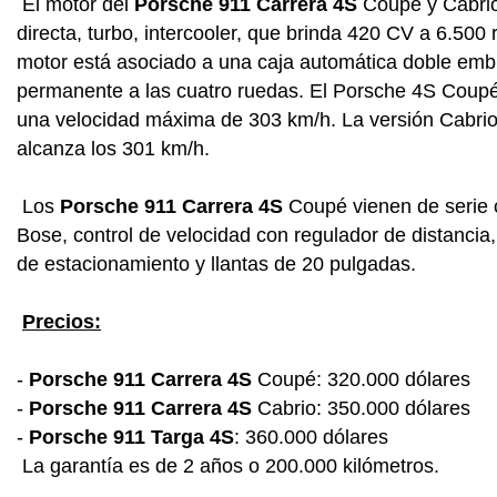
El motor del
Porsche 911 Carrera 4S
Coupé y Cabrio e
directa, turbo, intercooler, que brinda 420 CV a 6.5
motor está asociado a una caja automática doble emb
permanente a las cuatro ruedas. El Porsche 4S Coupé
una velocidad máxima de 303 km/h. La versión Cabrio
alcanza los 301 km/h.
Los
Porsche 911 Carrera 4S
Coupé vienen de serie c
Bose, control de velocidad con regulador de distancia,
de estacionamiento y llantas de 20 pulgadas.
Precios:
-
Porsche 911 Carrera 4S
Coupé: 320.000 dólares
-
Porsche 911 Carrera 4S
Cabrio: 350.000 dólares
-
Porsche 911 Targa 4S
: 360.000 dólares
La garantía es de 2 años o 200.000 kilómetros.