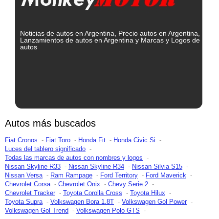
Noticias de autos en Argentina, Precio autos en Argentina,
Lanzamientos de autos en Argentina y Marcas y Logos de
autos
Autos más buscados
Fiat Cronos
Fiat Toro
Honda Fit
Honda Civic Si
Luces del tablero significado
Todas las marcas de autos con nombres y logos
Nissan Skyline R33
Nissan Skyline R34
Nissan Silvia S15
Nissan Versa
Ram Rampage
Ford Territory
Ford Maverick
Chevrolet Corsa
Chevrolet Onix
Chevy Serie 2
Chevrolet Tracker
Toyota Corolla Cross
Toyota Hilux
Toyota Supra
Volkswagen Bora 1.8T
Volkswagen Gol Power
Volkswagen Gol Trend
Volkswagen Polo GTS