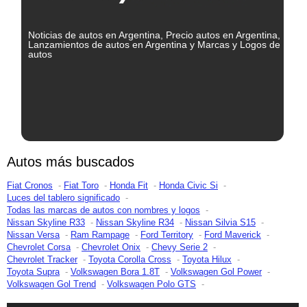
Noticias de autos en Argentina, Precio autos en Argentina,
Lanzamientos de autos en Argentina y Marcas y Logos de
autos
Autos más buscados
Fiat Cronos
Fiat Toro
Honda Fit
Honda Civic Si
Luces del tablero significado
Todas las marcas de autos con nombres y logos
Nissan Skyline R33
Nissan Skyline R34
Nissan Silvia S15
Nissan Versa
Ram Rampage
Ford Territory
Ford Maverick
Chevrolet Corsa
Chevrolet Onix
Chevy Serie 2
Chevrolet Tracker
Toyota Corolla Cross
Toyota Hilux
Toyota Supra
Volkswagen Bora 1.8T
Volkswagen Gol Power
Volkswagen Gol Trend
Volkswagen Polo GTS