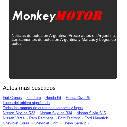
Noticias de autos en Argentina, Precio autos en Argentina,
Lanzamientos de autos en Argentina y Marcas y Logos de
autos
Autos más buscados
Fiat Cronos
Fiat Toro
Honda Fit
Honda Civic Si
Luces del tablero significado
Todas las marcas de autos con nombres y logos
Nissan Skyline R33
Nissan Skyline R34
Nissan Silvia S15
Nissan Versa
Ram Rampage
Ford Territory
Ford Maverick
Chevrolet Corsa
Chevrolet Onix
Chevy Serie 2