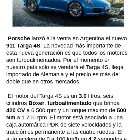
Porsche
lanzó a la venta en Argentina el nuevo
911 Targa 4S
. La novedad más importante de
esta nueva generación es que todos los motores
son turboalimentados. Por el momento en
nuestro país sólo se venderá el Targa 4S, llega
importado de Alemania y el precio es más del
doble que en otros mercados.
El motor del Targa 4S es un
3.0
litros, seis
cilindros
Bóxer
,
turboalimentado
que brinda
420 CV
a 6.500 rpm y un torque máximo de
500
Nm
a 1.700 rpm. El motor está asociado a una
caja automática PDK de siete velocidades y la
tracción es permanente a las cuatro ruedas. El
auto acelera de 0 a 100 km/h en
4,2
segundos y