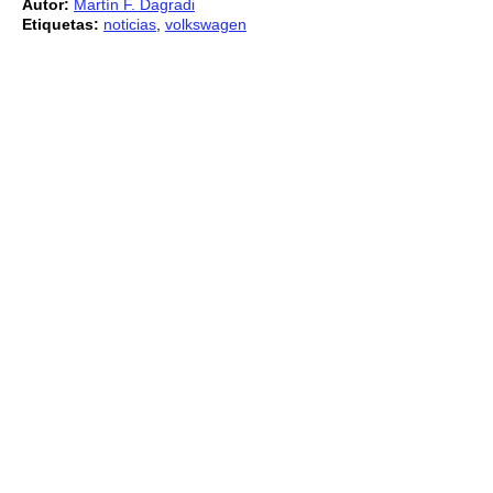
Autor:
Martín F. Dagradi
Etiquetas:
noticias
,
volkswagen