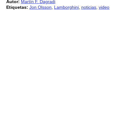
Autor:
Martín F. Dagradi
Etiquetas:
Jon Olsson
,
Lamborghini
,
noticias
,
video