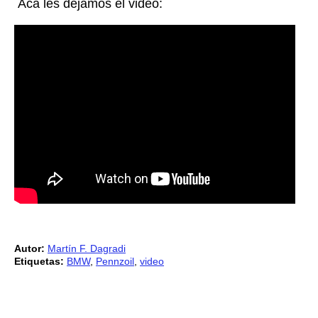
Acá les dejamos el video:
Autor:
Martín F. Dagradi
Etiquetas:
BMW
,
Pennzoil
,
video