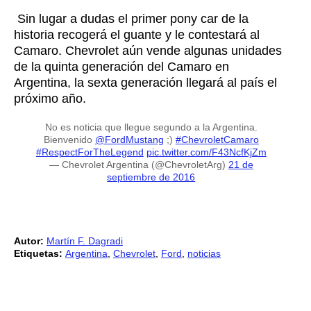
Sin lugar a dudas el primer pony car de la
historia recogerá el guante y le contestará al
Camaro. Chevrolet aún vende algunas unidades
de la quinta generación del Camaro en
Argentina, la sexta generación llegará al país el
próximo año.
No es noticia que llegue segundo a la Argentina.
Bienvenido
@FordMustang
;)
#ChevroletCamaro
#RespectForTheLegend
pic.twitter.com/F43NcfKjZm
— Chevrolet Argentina (@ChevroletArg)
21 de
septiembre de 2016
Autor:
Martín F. Dagradi
Etiquetas:
Argentina
,
Chevrolet
,
Ford
,
noticias