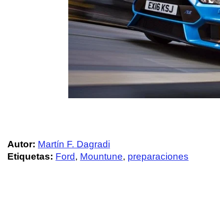
Autor:
Martín F. Dagradi
Etiquetas:
Ford
,
Mountune
,
preparaciones