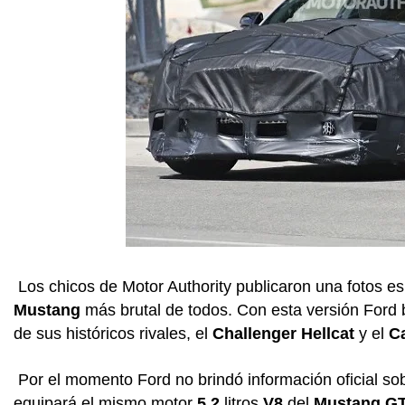
Los chicos de Motor Authority publicaron una fotos es
Mustang
más brutal de todos. Con esta versión Ford 
de sus históricos rivales, el
Challenger Hellcat
y el
C
Por el momento Ford no brindó información oficial so
equipará el mismo motor
5.2
litros
V8
del
Mustang G