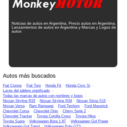
Noticias de autos en Argentina, Precio autos en Argentina,
Lanzamientos de autos en Argentina y Marcas y Logos de
autos
Autos más buscados
Fiat Cronos
Fiat Toro
Honda Fit
Honda Civic Si
Luces del tablero significado
Todas las marcas de autos con nombres y logos
Nissan Skyline R33
Nissan Skyline R34
Nissan Silvia S15
Nissan Versa
Ram Rampage
Ford Territory
Ford Maverick
Chevrolet Corsa
Chevrolet Onix
Chevy Serie 2
Chevrolet Tracker
Toyota Corolla Cross
Toyota Hilux
Toyota Supra
Volkswagen Bora 1.8T
Volkswagen Gol Power
Volkswagen Gol Trend
Volkswagen Polo GTS