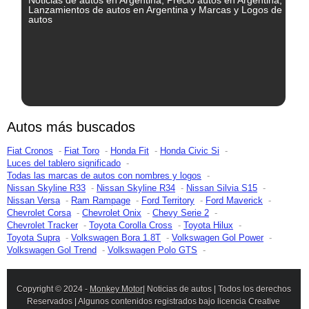
Lanzamientos de autos en Argentina y Marcas y Logos de
autos
Autos más buscados
Fiat Cronos
Fiat Toro
Honda Fit
Honda Civic Si
Luces del tablero significado
Todas las marcas de autos con nombres y logos
Nissan Skyline R33
Nissan Skyline R34
Nissan Silvia S15
Nissan Versa
Ram Rampage
Ford Territory
Ford Maverick
Chevrolet Corsa
Chevrolet Onix
Chevy Serie 2
Chevrolet Tracker
Toyota Corolla Cross
Toyota Hilux
Toyota Supra
Volkswagen Bora 1.8T
Volkswagen Gol Power
Volkswagen Gol Trend
Volkswagen Polo GTS
Copyright © 2024 -
Monkey Motor
| Noticias de autos | Todos los derechos
Reservados | Algunos contenidos registrados bajo licencia Creative