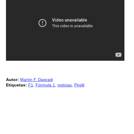
Autor:
Martín F. Dagradi
Etiquetas:
F1
,
Fórmula 1
,
noticias
,
Pirelli