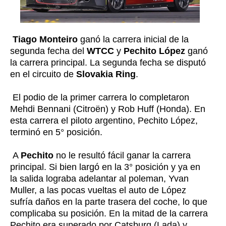
Tiago Monteiro
ganó la carrera inicial de la
segunda fecha del
WTCC
y
Pechito López
ganó
la carrera principal. La segunda fecha se disputó
en el circuito de
Slovakia Ring
.
El podio de la primer carrera lo completaron
Mehdi Bennani (Citroën) y Rob Huff (Honda). En
esta carrera el piloto argentino, Pechito López,
terminó en 5° posición.
A
Pechito
no le resultó fácil ganar la carrera
principal. Si bien largó en la 3° posición y ya en
la salida lograba adelantar al poleman, Yvan
Muller, a las pocas vueltas el auto de López
sufría daños en la parte trasera del coche, lo que
complicaba su posición. En la mitad de la carrera
Pechito era superado por Catsburg (Lada) y