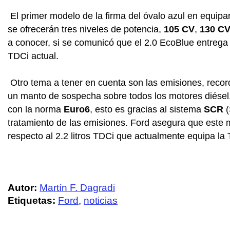
El primer modelo de la firma del óvalo azul en equipa
se ofrecerán tres niveles de potencia,
105 CV
,
130 C
a conocer, si se comunicó que el 2.0 EcoBlue entrega
TDCi actual.
Otro tema a tener en cuenta son las emisiones, reco
un manto de sospecha sobre todos los motores diésel
con la norma
Euro6
, esto es gracias al sistema
SCR
(
tratamiento de las emisiones. Ford asegura que este 
respecto al 2.2 litros TDCi que actualmente equipa la T
Autor:
Martín F. Dagradi
Etiquetas:
Ford
,
noticias