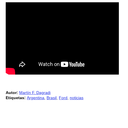
Autor:
Martín F. Dagradi
Etiquetas:
Argentina
,
Brasil
,
Ford
,
noticias