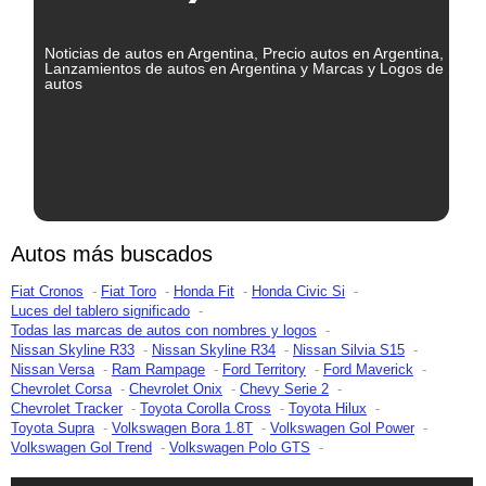
Noticias de autos en Argentina, Precio autos en Argentina,
Lanzamientos de autos en Argentina y Marcas y Logos de
autos
Autos más buscados
Fiat Cronos
Fiat Toro
Honda Fit
Honda Civic Si
Luces del tablero significado
Todas las marcas de autos con nombres y logos
Nissan Skyline R33
Nissan Skyline R34
Nissan Silvia S15
Nissan Versa
Ram Rampage
Ford Territory
Ford Maverick
Chevrolet Corsa
Chevrolet Onix
Chevy Serie 2
Chevrolet Tracker
Toyota Corolla Cross
Toyota Hilux
Toyota Supra
Volkswagen Bora 1.8T
Volkswagen Gol Power
Volkswagen Gol Trend
Volkswagen Polo GTS