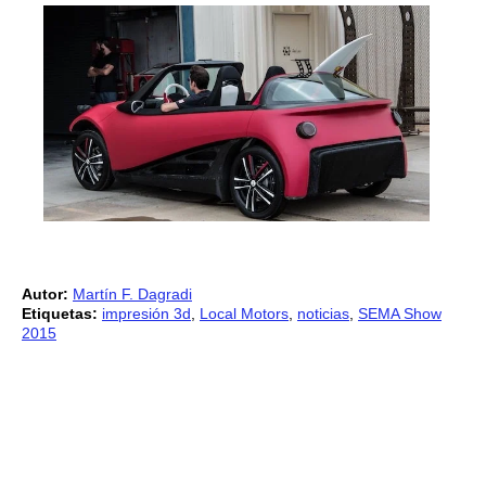
Autor:
Martín F. Dagradi
Etiquetas:
impresión 3d
,
Local Motors
,
noticias
,
SEMA Show
2015