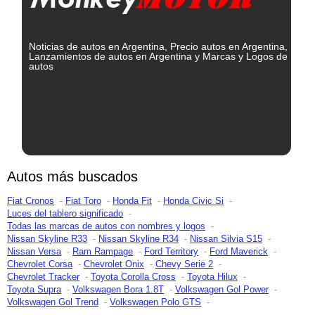
Noticias de autos en Argentina, Precio autos en Argentina,
Lanzamientos de autos en Argentina y Marcas y Logos de
autos
Autos más buscados
Fiat Cronos
Fiat Toro
Honda Fit
Honda Civic Si
Luces del tablero significado
Todas las marcas de autos con nombres y logos
Nissan Skyline R33
Nissan Skyline R34
Nissan Silvia S15
Nissan Versa
Ram Rampage
Ford Territory
Ford Maverick
Chevrolet Corsa
Chevrolet Onix
Chevy Serie 2
Chevrolet Tracker
Toyota Corolla Cross
Toyota Hilux
Toyota Supra
Volkswagen Bora 1.8T
Volkswagen Gol Power
Volkswagen Gol Trend
Volkswagen Polo GTS