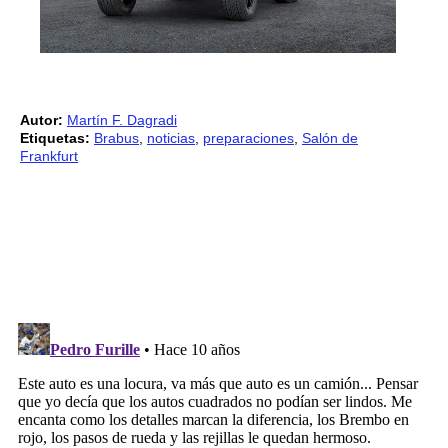
Autor:
Martín F. Dagradi
Etiquetas:
Brabus
,
noticias
,
preparaciones
,
Salón de
Frankfurt