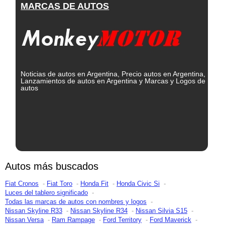
MARCAS DE AUTOS
Noticias de autos en Argentina, Precio autos en Argentina,
Lanzamientos de autos en Argentina y Marcas y Logos de
autos
Autos más buscados
Fiat Cronos
Fiat Toro
Honda Fit
Honda Civic Si
Luces del tablero significado
Todas las marcas de autos con nombres y logos
Nissan Skyline R33
Nissan Skyline R34
Nissan Silvia S15
Nissan Versa
Ram Rampage
Ford Territory
Ford Maverick