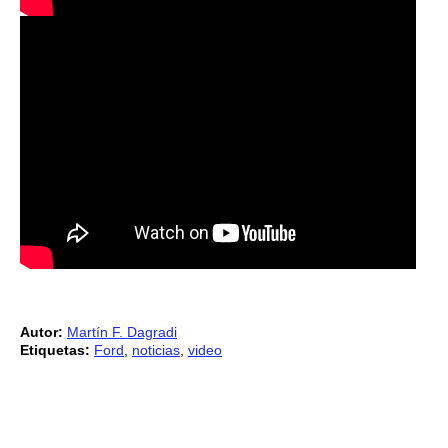
Autor:
Martín F. Dagradi
Etiquetas:
Ford
,
noticias
,
video