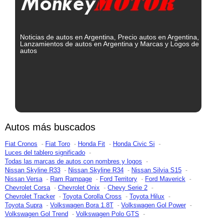
Noticias de autos en Argentina, Precio autos en Argentina,
Lanzamientos de autos en Argentina y Marcas y Logos de
autos
Autos más buscados
Fiat Cronos
Fiat Toro
Honda Fit
Honda Civic Si
Luces del tablero significado
Todas las marcas de autos con nombres y logos
Nissan Skyline R33
Nissan Skyline R34
Nissan Silvia S15
Nissan Versa
Ram Rampage
Ford Territory
Ford Maverick
Chevrolet Corsa
Chevrolet Onix
Chevy Serie 2
Chevrolet Tracker
Toyota Corolla Cross
Toyota Hilux
Toyota Supra
Volkswagen Bora 1.8T
Volkswagen Gol Power
Volkswagen Gol Trend
Volkswagen Polo GTS