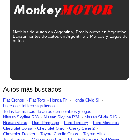
Noticias de autos en Argentina, Precio autos en Argentina,
Lanzamientos de autos en Argentina y Marcas y Logos de
autos
Autos más buscados
Fiat Cronos
Fiat Toro
Honda Fit
Honda Civic Si
Luces del tablero significado
Todas las marcas de autos con nombres y logos
Nissan Skyline R33
Nissan Skyline R34
Nissan Silvia S15
Nissan Versa
Ram Rampage
Ford Territory
Ford Maverick
Chevrolet Corsa
Chevrolet Onix
Chevy Serie 2
Chevrolet Tracker
Toyota Corolla Cross
Toyota Hilux
Toyota Supra
Volkswagen Bora 1.8T
Volkswagen Gol Power