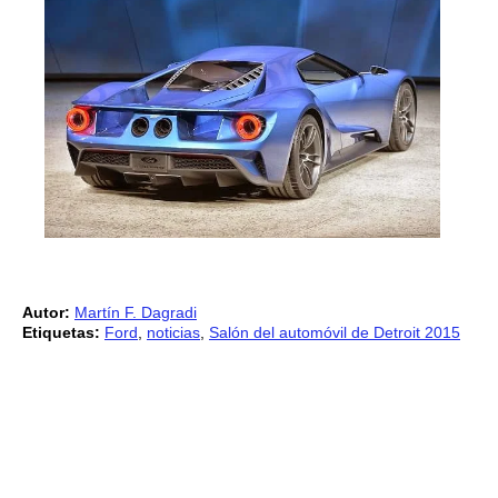
Autor:
Martín F. Dagradi
Etiquetas:
Ford
,
noticias
,
Salón del automóvil de Detroit 2015