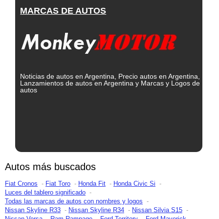
MARCAS DE AUTOS
Noticias de autos en Argentina, Precio autos en Argentina,
Lanzamientos de autos en Argentina y Marcas y Logos de
autos
Autos más buscados
Fiat Cronos
Fiat Toro
Honda Fit
Honda Civic Si
Luces del tablero significado
Todas las marcas de autos con nombres y logos
Nissan Skyline R33
Nissan Skyline R34
Nissan Silvia S15
Nissan Versa
Ram Rampage
Ford Territory
Ford Maverick