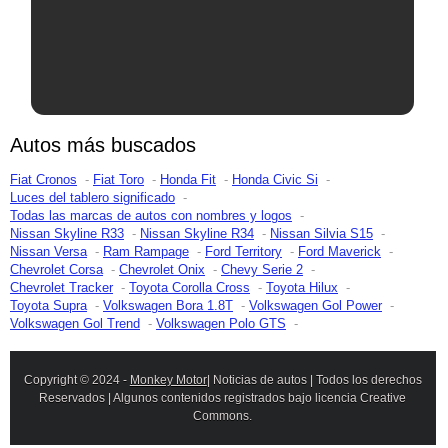
Autos más buscados
Fiat Cronos
Fiat Toro
Honda Fit
Honda Civic Si
Luces del tablero significado
Todas las marcas de autos con nombres y logos
Nissan Skyline R33
Nissan Skyline R34
Nissan Silvia S15
Nissan Versa
Ram Rampage
Ford Territory
Ford Maverick
Chevrolet Corsa
Chevrolet Onix
Chevy Serie 2
Chevrolet Tracker
Toyota Corolla Cross
Toyota Hilux
Toyota Supra
Volkswagen Bora 1.8T
Volkswagen Gol Power
Volkswagen Gol Trend
Volkswagen Polo GTS
Copyright © 2024 -
Monkey Motor
| Noticias de autos | Todos los derechos
Reservados | Algunos contenidos registrados bajo licencia Creative
Commons.