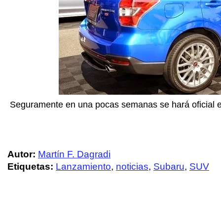
Seguramente en una pocas semanas se hará oficial el
Autor:
Martín F. Dagradi
Etiquetas:
Lanzamiento
,
noticias
,
Subaru
,
SUV