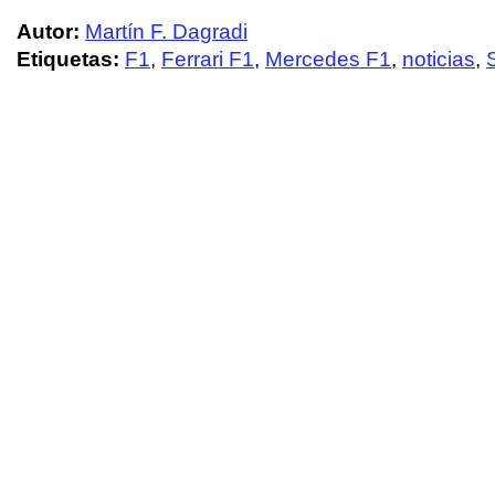
Autor:
Martín F. Dagradi
Etiquetas:
F1
,
Ferrari F1
,
Mercedes F1
,
noticias
,